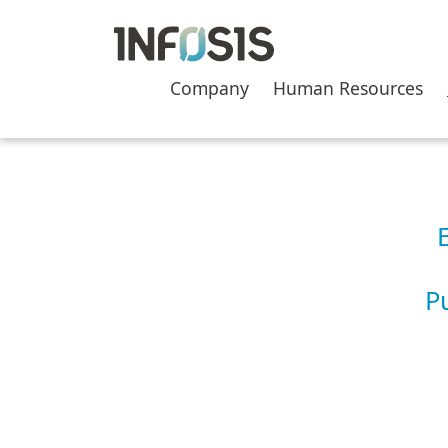
Skip
to
content
Company
Human Resources
P