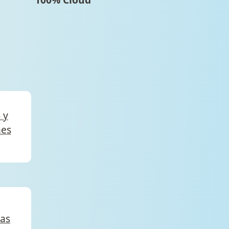
 y
nes
ías