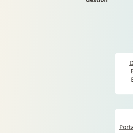
D
Porta