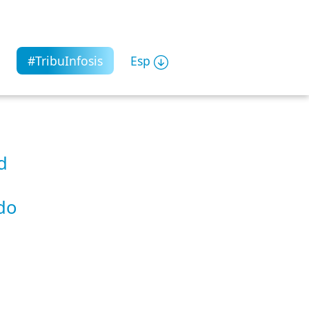
#TribuInfosis
Esp
d
do