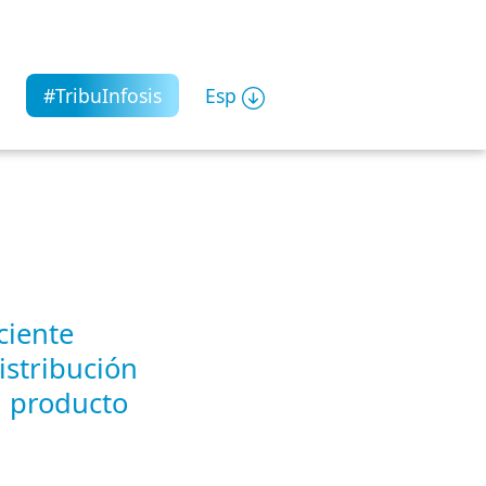
#TribuInfosis
Esp
ciente
istribución
l producto