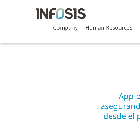
Skip
to
content
Company
Human Resources
App p
asegurando
desde el 