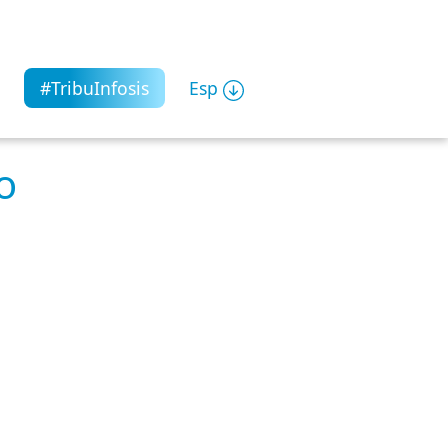
#TribuInfosis
Esp
o